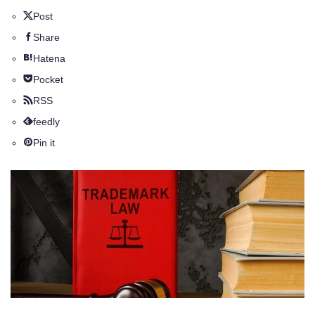
Post
Share
Hatena
Pocket
RSS
feedly
Pin it