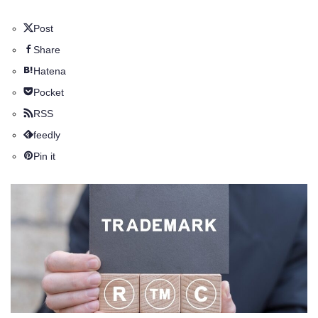
Post
Share
Hatena
Pocket
RSS
feedly
Pin it