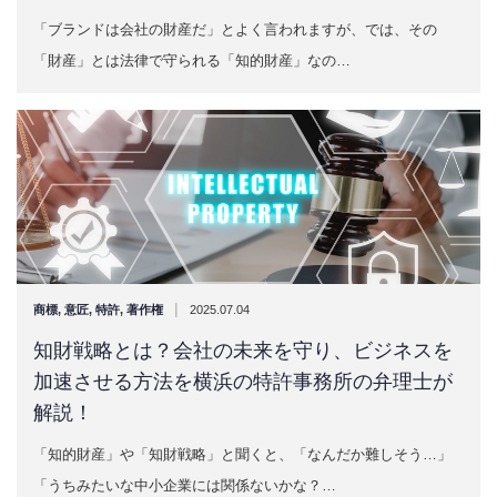
「ブランドは会社の財産だ」とよく言われますが、では、その
「財産」とは法律で守られる「知的財産」なの…
|
商標
,
意匠
,
特許
,
著作権
2025.07.04
知財戦略とは？会社の未来を守り、ビジネスを
加速させる方法を横浜の特許事務所の弁理士が
解説！
「知的財産」や「知財戦略」と聞くと、「なんだか難しそう…」
「うちみたいな中小企業には関係ないかな？…