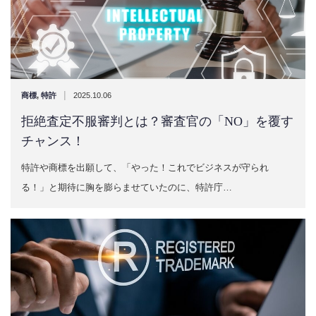
|
商標
,
特許
2025.10.06
拒絶査定不服審判とは？審査官の「NO」を覆す
チャンス！
特許や商標を出願して、「やった！これでビジネスが守られ
る！」と期待に胸を膨らませていたのに、特許庁…