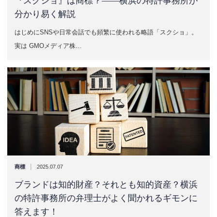
『スクショ』は商標？——横浜の特許事務所が
分かり易く解説
はじめにSNSや日常会話でも頻繁に使われる略語「スクショ」。
実は GMOメディア株…
|
商標
2025.07.07
ブランドは知的財産？それとも知的資産？横浜
の特許事務所の弁理士がよく聞かれるギモンに
答えます！