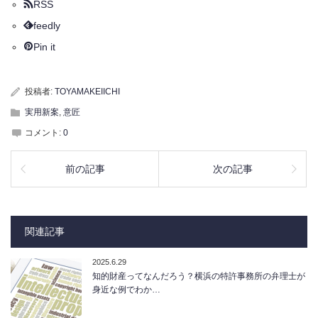
RSS
feedly
Pin it
投稿者:
TOYAMAKEIICHI
実用新案
,
意匠
コメント:
0
前の記事
次の記事
関連記事
2025.6.29
知的財産ってなんだろう？横浜の特許事務所の弁理士が
身近な例でわか…