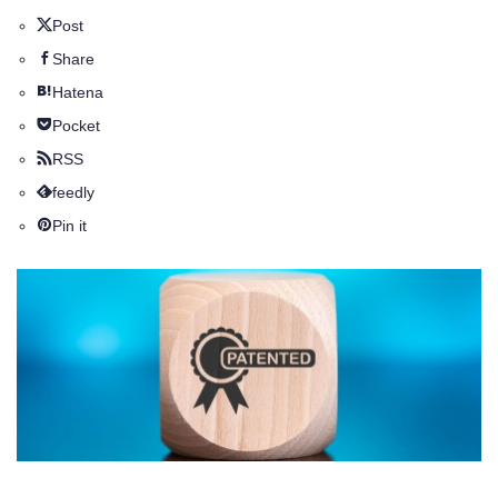
Post
Share
Hatena
Pocket
RSS
feedly
Pin it