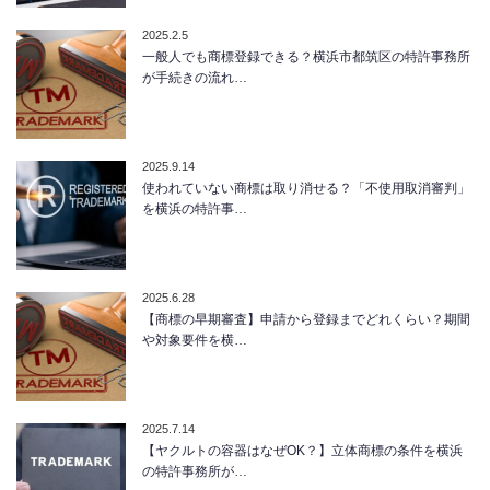
2025.2.5
一般人でも商標登録できる？横浜市都筑区の特許事務所
が手続きの流れ…
2025.9.14
使われていない商標は取り消せる？「不使用取消審判」
を横浜の特許事…
2025.6.28
【商標の早期審査】申請から登録までどれくらい？期間
や対象要件を横…
2025.7.14
【ヤクルトの容器はなぜOK？】立体商標の条件を横浜
の特許事務所が…