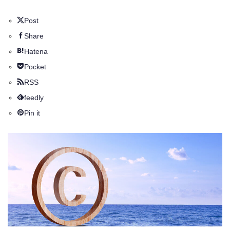
Post
Share
Hatena
Pocket
RSS
feedly
Pin it