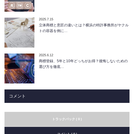
2025.7.15
立体商標と意匠の違いとは？横浜の特許事務所がヤクル
トの容器を例に…
2025.6.12
商標登録、5年と10年どっちがお得？後悔しないための
選び方を徹底…
コメント
トラックバック ( 0 )
コメント ( 0 )