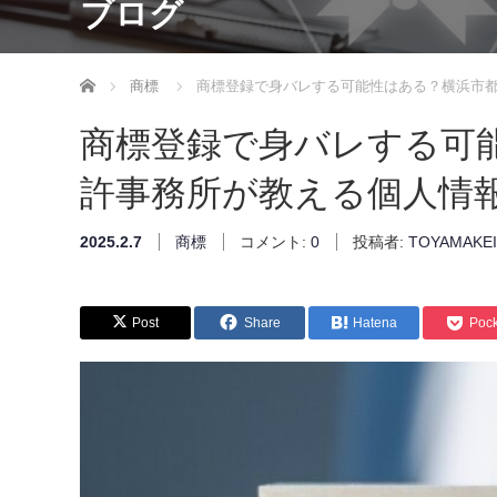
ブログ
ホーム
商標
商標登録で身バレする可能性はある？横浜市
商標登録で身バレする可
許事務所が教える個人情
2025.2.7
商標
コメント:
0
投稿者:
TOYAMAKEI
Post
Share
Hatena
Pock