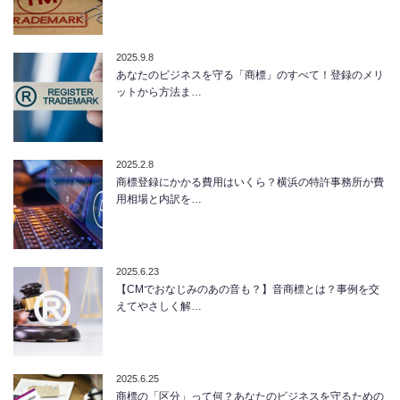
2025.9.8
あなたのビジネスを守る「商標」のすべて！登録のメリ
ットから方法ま…
2025.2.8
商標登録にかかる費用はいくら？横浜の特許事務所が費
用相場と内訳を…
2025.6.23
【CMでおなじみのあの音も？】音商標とは？事例を交
えてやさしく解…
2025.6.25
商標の「区分」って何？あなたのビジネスを守るための