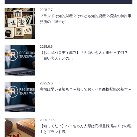
2025.7.7
ブランドは知的財産？それとも知的資産？横浜の特許事
務所の弁理士が…
2025.6.8
【お土産パロディ裁判】「面白い恋人」事件って何？
「白い恋人」との…
2025.5.6
商標は早い者勝ち？～知っておくべき商標登録の基本～
2025.7.13
【知ってた？】ペコちゃん人形は商標登録済み！その理
由とブランド戦…