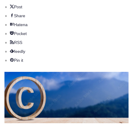
Post
Share
Hatena
Pocket
RSS
feedly
Pin it