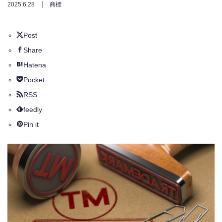
2025.6.28
商標
Post
Share
Hatena
Pocket
RSS
feedly
Pin it