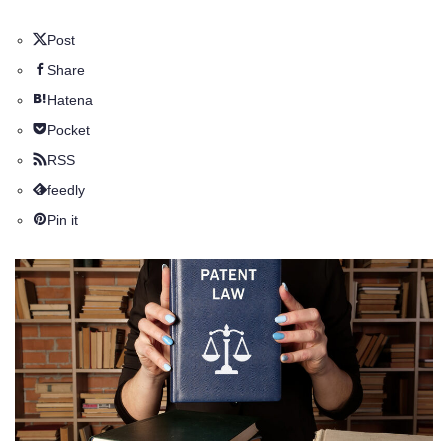
Post
Share
Hatena
Pocket
RSS
feedly
Pin it