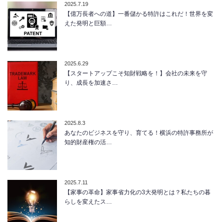
2025.7.19
【億万長者への道】一番儲かる特許はこれだ！世界を変
えた発明と巨額…
2025.6.29
【スタートアップこそ知財戦略を！】会社の未来を守
り、成長を加速さ…
2025.8.3
あなたのビジネスを守り、育てる！横浜の特許事務所が
知的財産権の活…
2025.7.11
【家事の革命】家事省力化の3大発明とは？私たちの暮
らしを変えたス…