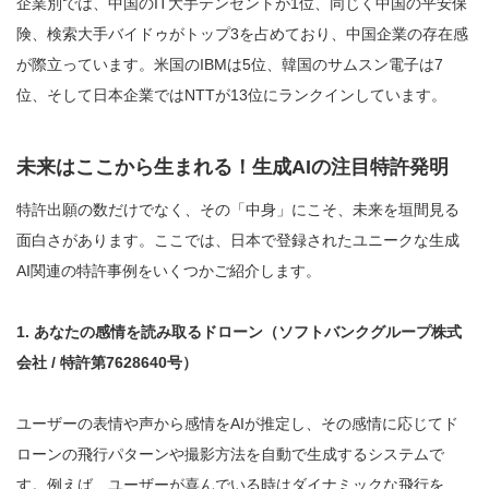
企業別では、中国のIT大手テンセントが1位、同じく中国の平安保
険、検索大手バイドゥがトップ3を占めており、中国企業の存在感
が際立っています。米国のIBMは5位、韓国のサムスン電子は7
位、そして日本企業ではNTTが13位にランクインしています。
未来はここから生まれる！生成AIの注目特許発明
特許出願の数だけでなく、その「中身」にこそ、未来を垣間見る
面白さがあります。ここでは、日本で登録されたユニークな生成
AI関連の特許事例をいくつかご紹介します。
1. あなたの感情を読み取るドローン（ソフトバンクグループ株式
会社 / 特許第7628640号）
ユーザーの表情や声から感情をAIが推定し、その感情に応じてド
ローンの飛行パターンや撮影方法を自動で生成するシステムで
す。例えば、ユーザーが喜んでいる時はダイナミックな飛行を、