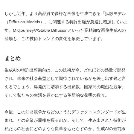
しかし近年、より高品質で多様な画像を生成できる「拡散モデル
（Diffusion Models）」に関連する特許出願が急速に増加していま
す。MidjourneyやStable Diffusionといった高精細な画像生成AIの
登場も、この技術トレンドの変化を象徴しています。
まとめ
生成AIの特許出願動向は、この技術が今、どれほどの熱量で開発
され、未来の社会基盤として期待されているかを映し出す鏡と言
えるでしょう。爆発的に増加する出願数、国家間の熾烈な競争、
そして私たちの生活を豊かにする革新的な発明の数々。
今後、この知財競争からどのようなデファクトスタンダードが生
まれ、どの企業が覇権を握るのか。そして、生み出された技術が
私たちの社会にどのような変革をもたらすのか。生成AIの最前線