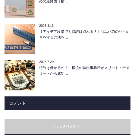
めの羅針盤【横…
2025.8.13
【アイデア段階でも特許は取れる？】商品化前のひらめ
きを守る方法を…
2025.7.20
特許は儲かるの？ 横浜の特許事務所がメリット・デメ
リットから成功…
コメント
トラックバック ( 0 )