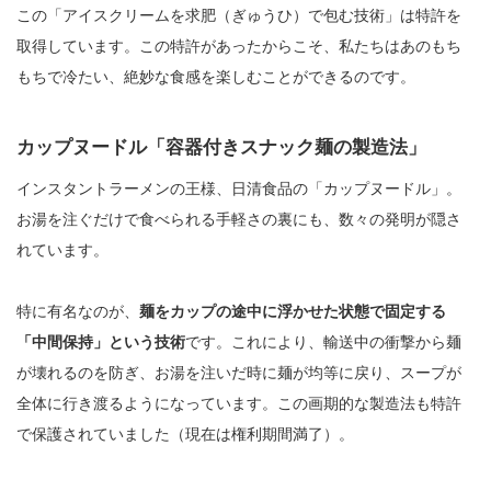
この「アイスクリームを求肥（ぎゅうひ）で包む技術」は特許を
取得しています。この特許があったからこそ、私たちはあのもち
もちで冷たい、絶妙な食感を楽しむことができるのです。
カップヌードル「容器付きスナック麺の製造法」
インスタントラーメンの王様、日清食品の「カップヌードル」。
お湯を注ぐだけで食べられる手軽さの裏にも、数々の発明が隠さ
れています。
特に有名なのが、
麺をカップの途中に浮かせた状態で固定する
「中間保持」という技術
です。これにより、輸送中の衝撃から麺
が壊れるのを防ぎ、お湯を注いだ時に麺が均等に戻り、スープが
全体に行き渡るようになっています。この画期的な製造法も特許
で保護されていました（現在は権利期間満了）。