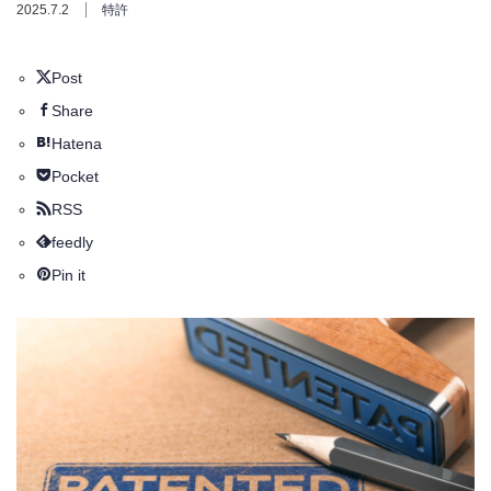
2025.7.2
特許
Post
Share
Hatena
Pocket
RSS
feedly
Pin it