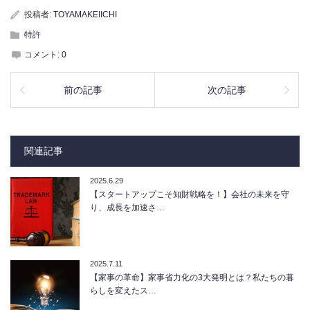
投稿者:
TOYAMAKEIICHI
特許
コメント:
0
前の記事
次の記事
関連記事
2025.6.29
【スタートアップこそ知財戦略を！】会社の未来を守
り、成長を加速さ…
2025.7.11
【家事の革命】家事省力化の3大発明とは？私たちの暮
らしを変えたス…