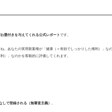
がお墨付きを与えてくれる公式レポート
です。
すね。あなたの実用新案権が「健康（＝有効でしっかりした権利）」な
権利）」なのかを客観的に評価してくれます。
なしで登録される（無審査主義）
。