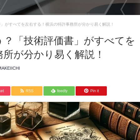
書」がすべてを左右する！横浜の特許事務所が分かり易く解説！
う？「技術評価書」がすべてを
務所が分かり易く解説！
AKEIICHI
et
RSS
feedly
Pin it