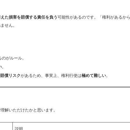
与えた損害を賠償する責任を負う
可能性があるのです。「権利があるか
ねません。
るのがルール。
い
。
害賠償リスク
があるため、事実上、権利行使は
極めて難しい
。
ご理解いただけたかと思います。
説明