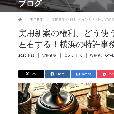
ブログ
ホーム
実用新案
実用新案の権利、どう使う？「技術評価
実用新案の権利、どう使
左右する！横浜の特許事
2025.9.26
実用新案
コメント:
0
投稿者:
TOYAM
Post
Share
Hatena
Pock