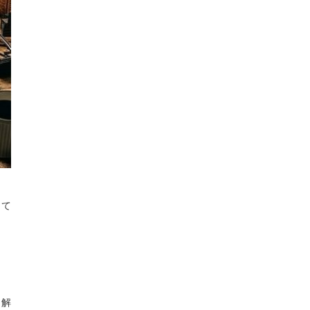
して
く解