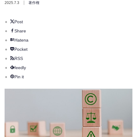
2025.7.3
著作権
Post
Share
Hatena
Pocket
RSS
feedly
Pin it