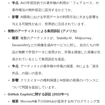
争点
: AIの学習目的での著作物の利用が「フェアユース」や
著作権法の例外規定に該当するかどうか。
影響
: AI開発における学習データの利用方法に大きな影響を
与える可能性があり、世界的に注目されています。
複数のアーティストによる集団訴訟 (アメリカ)
概要
: 複数のアーティストが、Stability AI、Midjourney、
DeviantArtなどの画像生成AIサービスに対し、自分たちの作
品が無断で学習データに使用され、作風を模倣した画像が生
成されているとして集団訴訟を提起。
争点
: アーティストの著作権や作風の保護、AIによる「派生
作品」の扱いの是非。
影響
: クリエイターの権利保護とAI技術の発展のバランスに
ついて問題を提起しています。
GitHub Copilotに関する訴訟 (2022年〜)
概要
: Microsoft傘下のGitHubが提供するAIプログラミング支