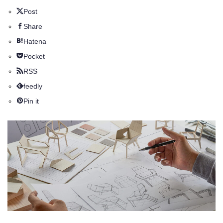
Post
Share
Hatena
Pocket
RSS
feedly
Pin it