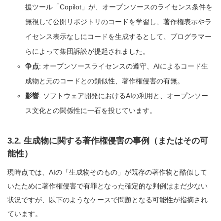
援ツール「Copilot」が、オープンソースのライセンス条件を
無視して公開リポジトリのコードを学習し、著作権表示やラ
イセンス表示なしにコードを生成するとして、プログラマー
らによって集団訴訟が提起されました。
争点
: オープンソースライセンスの遵守、AIによるコード生
成物と元のコードとの類似性、著作権侵害の有無。
影響
: ソフトウェア開発におけるAIの利用と、オープンソー
ス文化との関係性に一石を投じています。
3.2. 生成物に関する著作権侵害の事例（またはその可
能性）
現時点では、AIの「生成物そのもの」が既存の著作物と酷似して
いたために著作権侵害で有罪となった確定的な判例はまだ少ない
状況ですが、以下のようなケースで問題となる可能性が指摘され
ています。