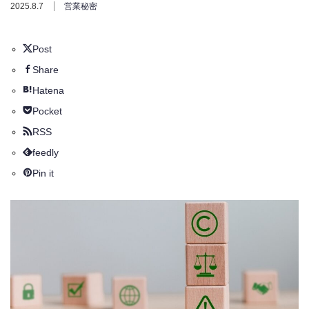
2025.8.7
営業秘密
Post
Share
Hatena
Pocket
RSS
feedly
Pin it